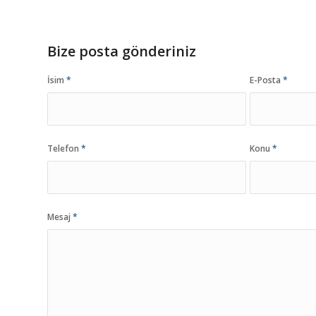
Bize posta gönderiniz
İsim
*
E-Posta
*
Telefon
*
Konu
*
Mesaj
*