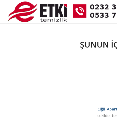
ŞUNUN IÇ
Çiğli Apa
şekilde te