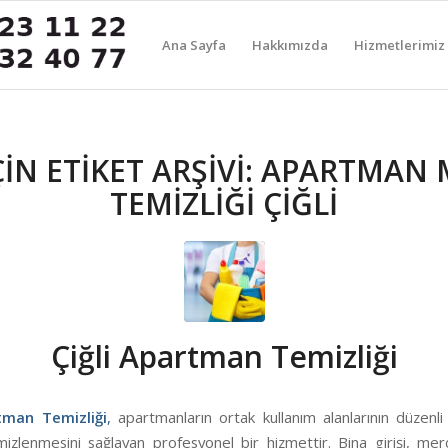
Ana Sayfa
Hakkımızda
Hizmetlerimiz
IN ETIKET ARŞIVI:
APARTMAN 
TEMİZLİĞİ ÇİĞLİ
Çiğli Apartman Temizliği
rtman Temizliği
,
apartmanların ortak kullanım alanlarının düzenli 
mizlenmesini sağlayan profesyonel bir hizmettir. Bina girişi, mer