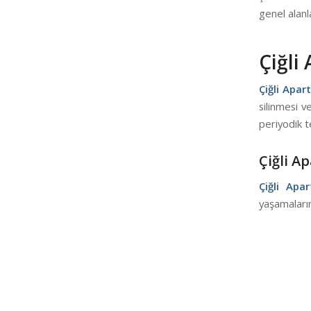
genel alanl
Çiğli
Çiğli Apar
silinmesi v
periyodik t
Çiğli A
Çiğli Apa
yaşamaların