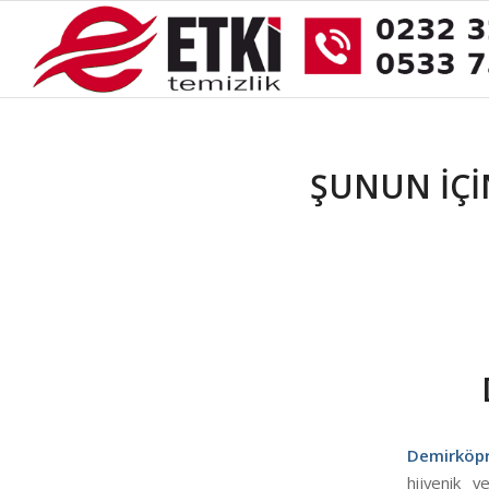
ŞUNUN IÇIN
Demirköp
hijyenik v