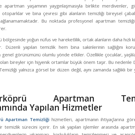
apartman yaşamının yaygınlaşmasıyla birlikte merdivenler, giri
 otoparklar ve bina çevresi gibi alanların temizliği bireysel çabal
ağlanamamaktadır. Bu noktada profesyonel apartman temizliği
rer.
bölgesinde yoğun nüfus ve hareketlilik, ortak alanların daha hızlı 
. Düzenli yapılan temizlik hem bina sakinlerinin sağlığını k
genel görünümünü olumlu yönde etkiler. Özellikle çocuklar, yaşlıl
ı olan bireyler için hijyenik ortamlar büyük önem taşır. Bu nedenl
mizliği yalnızca görsel bir düzen değil, aynı zamanda sağlıklı bir
irköprü Apartman Temiz
mında Yapılan Hizmetler
ü Apartman Temizliği
hizmetleri, apartmanın ihtiyaçlarına gör
r temizlik sürecini içerir. En sık yapılan işlemler arasında apartm
 merdivenlerin yıkanması, korkulukların temizlenmesi ve asansör