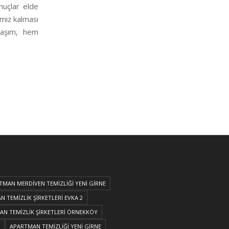
nuçlar elde
emiz kalması
laşım, hem
TMAN MERDİVEN TEMİZLİĞİ YENİ GİRNE
 TEMİZLİK ŞİRKETLERİ EVKA 2
N TEMİZLİK ŞİRKETLERİ ÖRNEKKÖY
APARTMAN TEMİZLİĞİ YENİ GİRNE