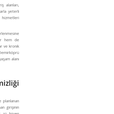
ş alanları,
arla yeterli
 hizmetleri
kirlenmesine
orur hem de
ar ve kronik
e Demirköprü
 yaşam alanı
liği
e planlanan
an girişinin
 içi hijyen