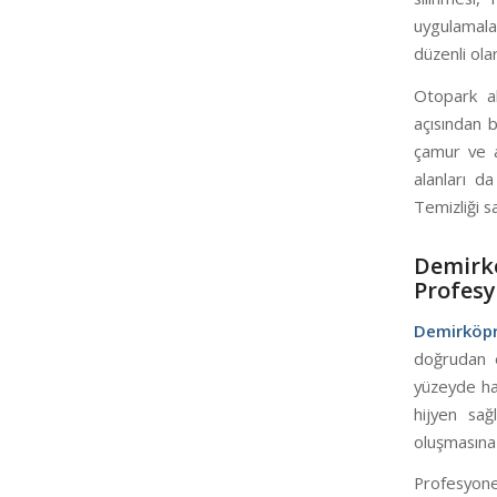
uygulamala
düzenli ola
Otopark al
açısından 
çamur ve a
alanları d
Temizliği s
Demir
Profesy
Demirköp
doğrudan e
yüzeyde han
hijyen sağ
oluşmasına 
Profesyonel