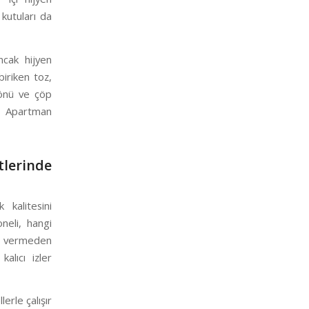
kutuları da
ncak hijyen
iriken toz,
 önü ve çöp
rü Apartman
erinde
 kalitesini
neli, hangi
rar vermeden
alıcı izler
erle çalışır