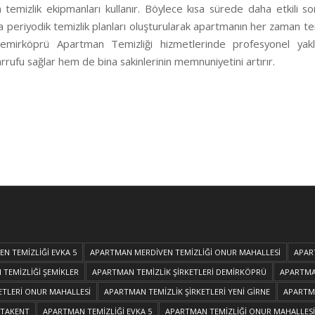
temizlik ekipmanları kullanır. Böylece kısa sürede daha etkili so
ıca periyodik temizlik planları oluşturularak apartmanın her zaman t
 Demirköprü Apartman Temizliği hizmetlerinde profesyonel yak
rufu sağlar hem de bina sakinlerinin memnuniyetini artırır.
N TEMİZLİĞİ EVKA 5
APARTMAN MERDİVEN TEMİZLİĞİ ONUR MAHALLESİ
APAR
TEMİZLİĞİ ŞEMİKLER
APARTMAN TEMİZLİK ŞİRKETLERİ DEMİRKÖPRÜ
APARTMAN
ETLERİ ONUR MAHALLESİ
APARTMAN TEMİZLİK ŞİRKETLERİ YENİ GİRNE
APARTMA
ATAKENT
APARTMAN TEMİZLİĞİ EVKA 5
APARTMAN TEMİZLİĞİ ONUR MAHALLESİ