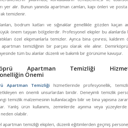
rı yer alır. Bunun yanında apartman camları, kapı önleri ve posta 
rak temizlenir.
anları, bodrum katları ve sığınaklar genellikle gözden kaçan a
büyük önem taşıyan bölgelerdir. Profesyonel ekipler bu alanlarda b
tıkları özel ekipmanlarla temizler. Ayrıca bina çevresi, kaldırım
a apartman temizliğinin bir parçası olarak ele alınır. Demirköp
ayesinde tüm bu alanlar düzenli ve bakımlı bir görünüme kavuşur.
köprü Apartman Temizliği Hizmetl
onelliğin Önemi
rü Apartman Temizliği
hizmetlerinde profesyonellik, temizlik
tkileyen en önemli unsurlardan biridir. Deneyimli temizlik perso
gi temizlik malzemesinin kullanılacağını bilir ve bina yapısına za
lar. Yanlış ürün kullanımı, zeminlerde aşınma veya yüzeylerde k
neden olabilir.
 apartman temizliği ekipleri, düzenli eğitimlerden geçmiş personell