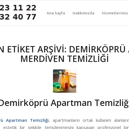
Ana Sayfa
Hakkımızda
Hizmetlerimiz
 ETIKET ARŞIVI:
DEMİRKÖPRÜ
MERDİVEN TEMİZLİĞİ
Demirköprü Apartman Temizliğ
rü Apartman Temizliği
,
apartmanların ortak kullanım alanların
e estetik bir şekilde temizlenmesini kapsayan profesyonel bir