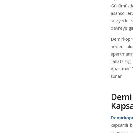
Günümüzde 
asansörler,
seviyede s
devreye gi
Demirköprü 
neden olur
apartmanın 
rahatsızlığ
Apartman Te
sunar.
Dem
Kapsa
Demirköpr
kapsamlı bi
silinmesi,