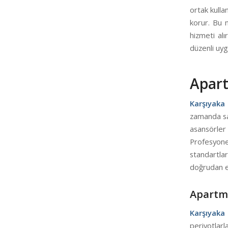
ortak kulla
korur. Bu n
hizmeti alı
düzenli uyg
Apart
Karşıyaka
zamanda sağ
asansörler
Profesyonel
standartlar
doğrudan et
Apartma
Karşıyaka
periyotlar