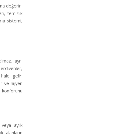
ina değerini
ri, temizlik
şma sistemi,
almaz, aynı
merdivenler,
hale gelir.
ir ve hijyen
in konforunu
k veya aylık
k alanların