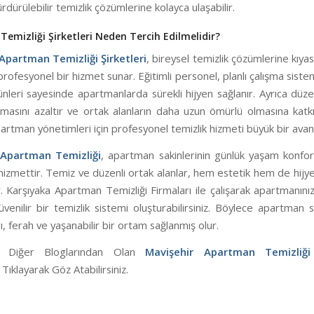
ürdürülebilir temizlik çözümlerine kolayca ulaşabilir.
emizliği Şirketleri Neden Tercih Edilmelidir?
Apartman Temizliği Şirketleri
, bireysel temizlik çözümlerine kıya
profesyonel bir hizmet sunar. Eğitimli personel, planlı çalışma sistemi
ünleri sayesinde apartmanlarda sürekli hijyen sağlanır. Ayrıca düzen
nmasını azaltır ve ortak alanların daha uzun ömürlü olmasına katkı
rtman yönetimleri için profesyonel temizlik hizmeti büyük bir avant
 Apartman Temizliği
, apartman sakinlerinin günlük yaşam konfor
hizmettir. Temiz ve düzenli ortak alanlar, hem estetik hem de hijy
r. Karşıyaka Apartman Temizliği Firmaları ile çalışarak apartmanını
üvenilir bir temizlik sistemi oluşturabilirsiniz. Böylece apartman sa
lı, ferah ve yaşanabilir bir ortam sağlanmış olur.
n Diğer Bloglarından Olan
Mavişehir Apartman Temizliği 
ıklayarak Göz Atabilirsiniz.