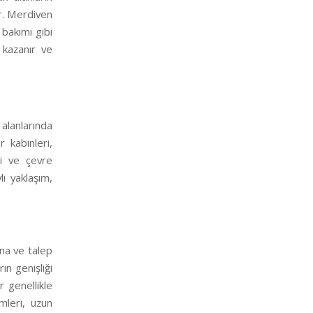
ur. Merdiven
 bakımı gibi
k kazanır ve
 alanlarında
r kabinleri,
ri ve çevre
lı yaklaşım,
ına ve talep
ın genişliği
r genellikle
mleri, uzun