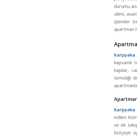
durumu anal
silimi, asa
işlemler be
apartman h
Apartman
Karşıyaka 
kapsamlı te
kapılar, c
temizliği d
apartmanla
Apartman 
Karşıyaka 
edilen hizm
ve ek talep
bütçeye uy