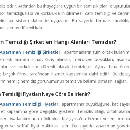
iz edilir. Ardından bu ihtiyaçlara uygun bir temizlik planı oluşturul
nsör temizliği, kapı ve korkulukların silinmesi, cam temizliği ve zemin
lirli bir sistem dahilinde uygulanır. Bu sayede temizlik süreklili
er zaman düzenli kalır.
 Temizliği Şirketleri Hangi Alanları Temizler?
Apartman Temizliği Şirketleri
, apartmanların tüm ortak kullanım
mizlik hizmeti sunar. Giriş alanları, merdiven boşlukları, asansö
amlar ve korkuluklar düzenli olarak temizlenir. Ayrıca bina önle
e birçok firma tarafından hizmet kapsamına dahil edilir. Bu detay
rın hem iç hem dış görünümünün temiz ve bakımlı olmasını sağlar.
Temizliği Fiyatları Neye Göre Belirlenir?
Apartman Temizliği Fiyatları
, apartmanın büyüklüğüne, kat sayıs
et kapsamına göre değişiklik gösterir. Temizlik sıklığı, ortak alanlar
ler fiyatlandırmada etkili olur. Karşıyaka’da hizmet veren firmala
gun ve şeffaf fiyat politikası izler. Bu sayede apartman yöneti