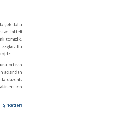
sla çok daha
 ve kaliteli
li temizlik,
 sağlar. Bu
ajdır.
unu artıran
en açısından
zda düzenli,
kinleri için
Şirketleri