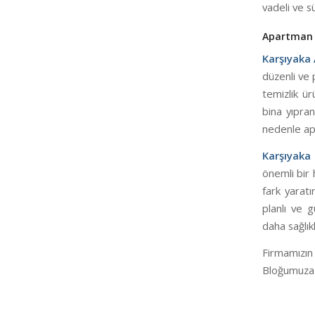
vadeli ve s
Apartman T
Karşıyaka 
düzenli ve 
temizlik ür
bina yıpra
nedenle apa
Karşıyaka
önemli bir 
fark yaratı
planlı ve g
daha sağlık
Firmamızı
Bloğumuza T