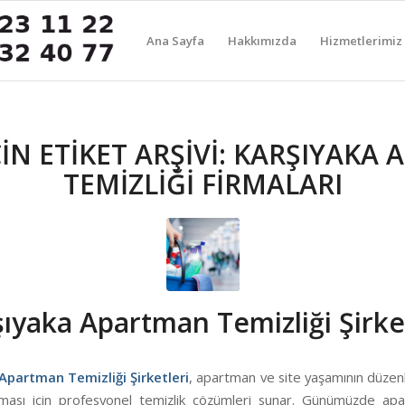
Ana Sayfa
Hakkımızda
Hizmetlerimiz
N ETIKET ARŞIVI:
KARŞIYAKA 
TEMIZLIĞI FIRMALARI
ıyaka Apartman Temizliği Şirke
Apartman Temizliği Şirketleri
, apartman ve site yaşamının düzenli,
lması için profesyonel temizlik çözümleri sunar. Günümüzde ap