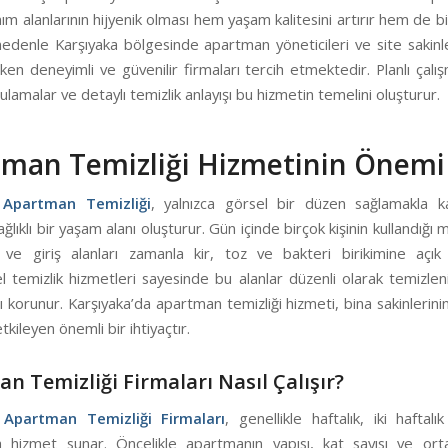
nım alanlarının hijyenik olması hem yaşam kalitesini artırır hem de b
edenle Karşıyaka bölgesinde apartman yöneticileri ve site sakinle
rken deneyimli ve güvenilir firmaları tercih etmektedir. Planlı çalı
ulamalar ve detaylı temizlik anlayışı bu hizmetin temelini oluşturur.
man Temizliği Hizmetinin Önemi
 Apartman Temizliği
, yalnızca görsel bir düzen sağlamakla k
lıklı bir yaşam alanı oluşturur. Gün içinde birçok kişinin kullandığı 
 ve giriş alanları zamanla kir, toz ve bakteri birikimine açık 
 temizlik hizmetleri sayesinde bu alanlar düzenli olarak temizlen
ı korunur. Karşıyaka’da apartman temizliği hizmeti, bina sakinlerin
kileyen önemli bir ihtiyaçtır.
n Temizliği Firmaları Nasıl Çalışır?
 Apartman Temizliği Firmaları
, genellikle haftalık, iki haftalı
la hizmet sunar. Öncelikle apartmanın yapısı, kat sayısı ve orta